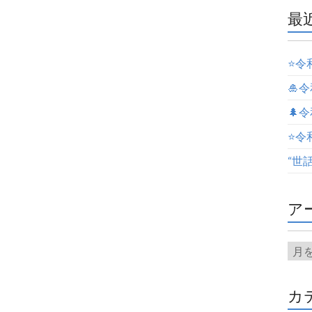
最
⭐️
🎍
🌲
⭐️
“世
ア
カ