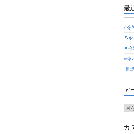
最
⭐️
🎍
🌲
⭐️
“世
ア
カ