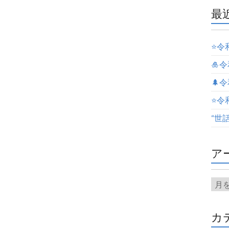
最
⭐️
🎍
🌲
⭐️
“世
ア
カ