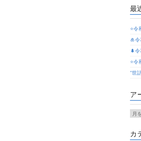
最
⭐️
🎍
🌲
⭐️
“世
ア
カ