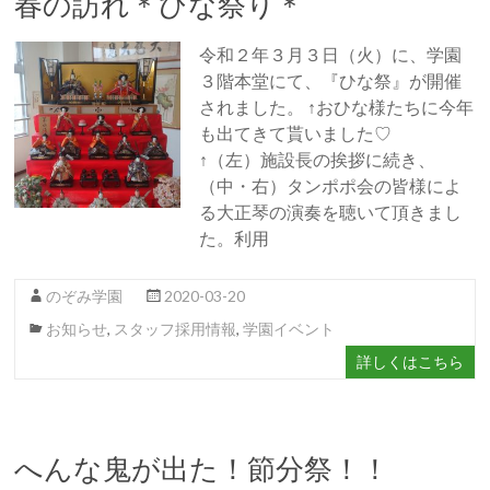
春の訪れ＊ひな祭り＊
令和２年３月３日（火）に、学園
３階本堂にて、『ひな祭』が開催
されました。 ↑おひな様たちに今年
も出てきて貰いました♡
↑（左）施設長の挨拶に続き、
（中・右）タンポポ会の皆様によ
る大正琴の演奏を聴いて頂きまし
た。利用
のぞみ学園
2020-03-20
お知らせ
,
スタッフ採用情報
,
学園イベント
詳しくはこちら
へんな鬼が出た！節分祭！！