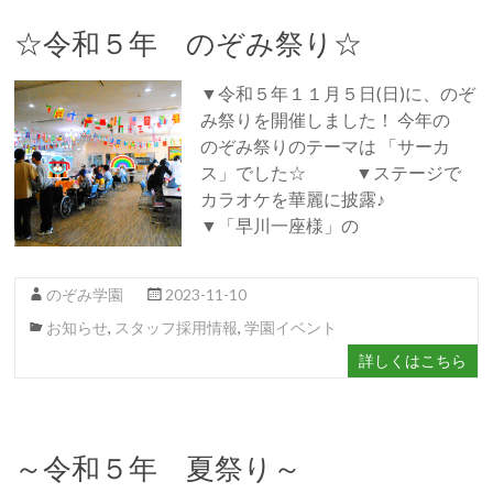
☆令和５年 のぞみ祭り☆
▼令和５年１１月５日(日)に、のぞ
み祭りを開催しました！ 今年の
のぞみ祭りのテーマは 「サーカ
ス」でした☆ ▼ステージで
カラオケを華麗に披露♪
▼「早川一座様」の
のぞみ学園
2023-11-10
お知らせ
,
スタッフ採用情報
,
学園イベント
詳しくはこちら
～令和５年 夏祭り～