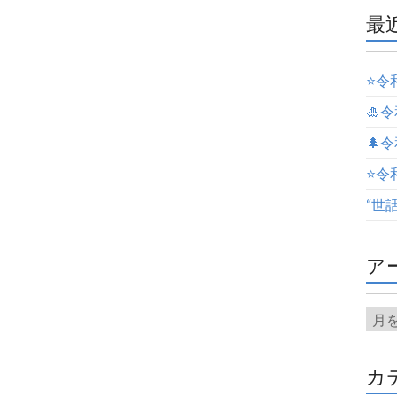
最
⭐️
🎍
🌲
⭐️
“世
ア
カ